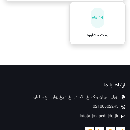
14 ماه
مدت مشاوره
ارتباط با ما
تهران، میدان ونک، خ ملاصدرا، خ شیخ بهایی، خ سامان
02188602245
info[at]mapedu[dot]ir