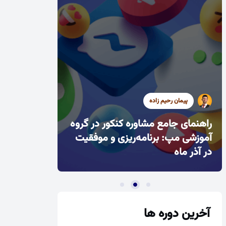
پیمان رحیم زاده
سید محمد موسوی
سید محمد موسوی
راندمان بالا در روزهای کوتاه آذر،
مدیریت خواب و بی‌حوصلگی در این
راهنمای جامع مشاوره کنکور در گروه
فصل
چطور؟
آموزشی مپ: برنامه‌ریزی و موفقیت
در آذر ماه
آخرین دوره ها