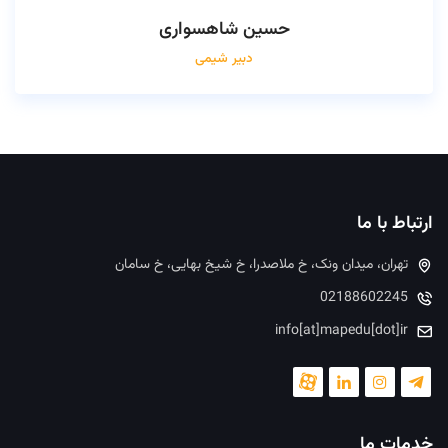
حسین شاهسواری
دبیر شیمی
ارتباط با ما
تهران، میدان ونک، خ ملاصدرا، خ شیخ بهایی، خ سامان
02188602245
info[at]mapedu[dot]ir
خدمات ما