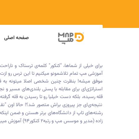
صفحه اصلی
برای خیلی از شماها، "کنکور" کلمه‌ی ترسناک و ناراحت
آموزشی مپ تمام تلاشمونو میکنیم تا این ترس رو ازت 
موفق میشه! بنظرت چنین شخصی اصلا میتونه به قله 
استراتژی‌ای برای مقابله با پستی بلندی‌های مسیر و ن
قله رسیده، بلکه دست خیلیا رو تا رسیدن به قله گرف
نتیجه‌ی‌ای جز پیروزی براش متصور شد؟! حالا اون "ن
رشته‌های تاپ از دانشگاه‌های برتر هستن و ضمن اینک
زاده (مدیر و موسس مپ و رتبه۲ کنکور۹۴) آموزش میبینن و بعد از چندین مرحله آزمون به شدت دشوار، آماده‌ی همراهی دلسوزانه و راهنمایی شما میشن❤️ چی از این بهتر؟؟