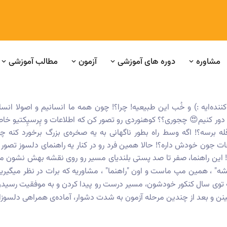
مشاوره
دوره های آموزشی
آزمون
مطالب آموزشی
‌کننده‌ایه :) و خُب این طبیعیه! چرا؟! چون همه ما انسانیم و اصولا انس
دور کنیم😍 چجوری؟؟ کوهنوردی رو تصور کن که اطلاعات و پِرسپِکتیو خاص
برسه؟! اگه وسط راه بطور ناگهانی به یه صخره‌ی بزرگ برخورد کنه چی
جات جون خودش داره؟! حالا همین فرد رو در کنار یه راهنمای دلسوز تصور
ته! این راهنما، صفر تا صد پستی بلندیای مسیر رو روی نقشه بهش نشون 
قشه" ، همین مپ ماست و اون "راهنما" ، مشاوریه که برات در نظر میگی
ه توی سال کنکور خودشون، مسیر درست رو پیدا کردن و به موفقیت رسیدن