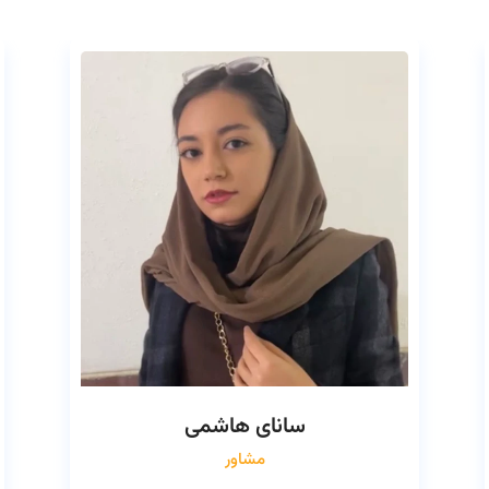
سانای هاشمی
مشاور