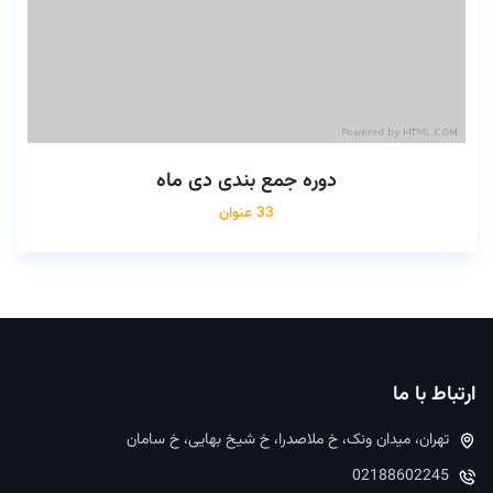
دوره جمع بندی دی ماه
33 عنوان
ارتباط با ما
تهران، میدان ونک، خ ملاصدرا، خ شیخ بهایی، خ سامان
02188602245