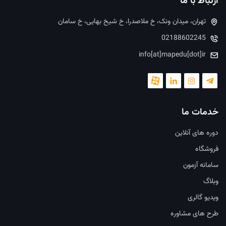
ارتباط با ما
تهران، میدان ونک، خ ملاصدرا، خ شیخ بهایی، خ سامان
02188602245
info[at]mapedu[dot]ir
خدمات ما
دوره های آنلاین
فروشگاه
سامانه آزمون
وبلاگ
ویدیو گالری
طرح های مشاوره