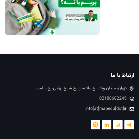
ارتباط با ما
تهران، میدان ونک، خ ملاصدرا، خ شیخ بهایی، خ سامان
02188602245
info[at]mapedu[dot]ir