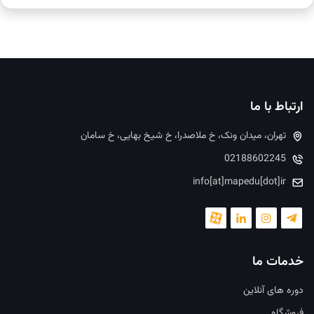
ارتباط با ما
تهران، میدان ونک، خ ملاصدرا، خ شیخ بهایی، خ سامان
02188602245
info[at]mapedu[dot]ir
خدمات ما
دوره های آنلاین
فروشگاه