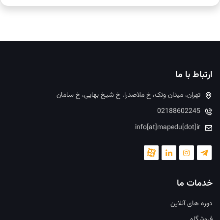
ارتباط با ما
تهران، میدان ونک، خ ملاصدرا، خ شیخ بهایی، خ سامان
02188602245
info[at]mapedu[dot]ir
خدمات ما
دوره های آنلاین
فروشگاه