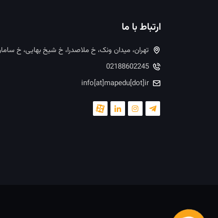
ارتباط با ما
تهران، میدان ونک، خ ملاصدرا، خ شیخ بهایی، خ ساما
02188602245
info[at]mapedu[dot]ir