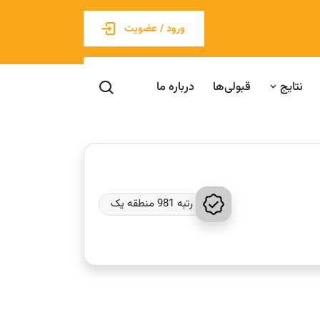
ورود / عضویت
نتایج
قبولی‌ها
درباره ما
رتبه 981 منطقه یک