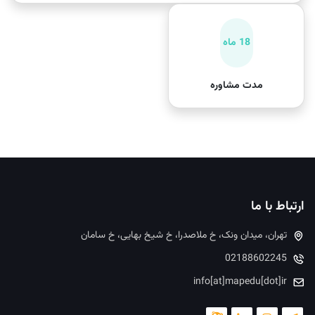
18 ماه
مدت مشاوره
ارتباط با ما
تهران، میدان ونک، خ ملاصدرا، خ شیخ بهایی، خ سامان
02188602245
info[at]mapedu[dot]ir