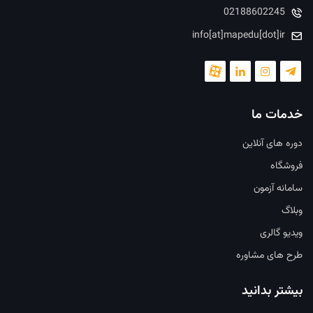
02188602245
info[at]mapedu[dot]ir
خدمات ما
دوره های آنلاین
فروشگاه
سامانه آزمون
وبلاگ
ویدیو گالری
طرح های مشاوره
بیشتر بدانید