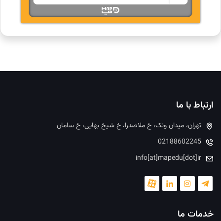
ارتباط با ما
تهران، میدان ونک، خ ملاصدرا، خ شیخ بهایی، خ سامان
02188602245
info[at]mapedu[dot]ir
خدمات ما