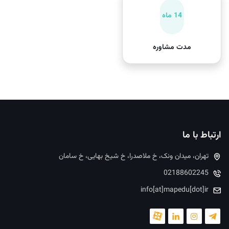
14 ماه
مدت مشاوره
ارتباط با ما
تهران، میدان ونک، خ ملاصدرا، خ شیخ بهایی، خ سامان
02188602245
info[at]mapedu[dot]ir