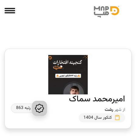
امیرمحمد سماک
رتبه 863
از شهر
رشت
کنکور سال 1404