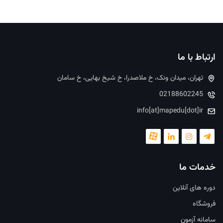
ارتباط با ما
تهران، میدان ونک، خ ملاصدرا، خ شیخ بهایی، خ سامان
02188602245
info[at]mapedu[dot]ir
خدمات ما
دوره های آنلاین
فروشگاه
سامانه آزمون