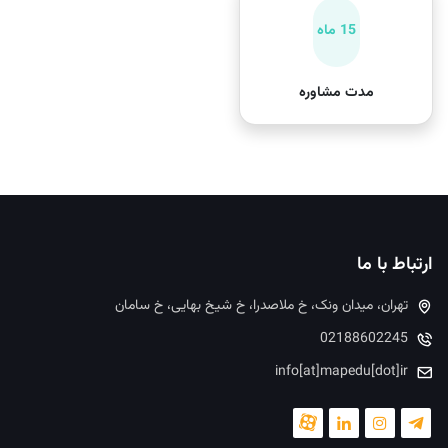
15 ماه
مدت مشاوره
ارتباط با ما
تهران، میدان ونک، خ ملاصدرا، خ شیخ بهایی، خ سامان
02188602245
info[at]mapedu[dot]ir