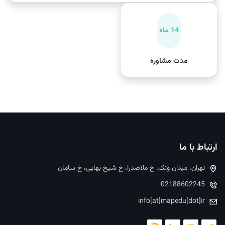
14 ماه
مدت مشاوره
ارتباط با ما
تهران، میدان ونک، خ ملاصدرا، خ شیخ بهایی، خ سامان
02188602245
info[at]mapedu[dot]ir