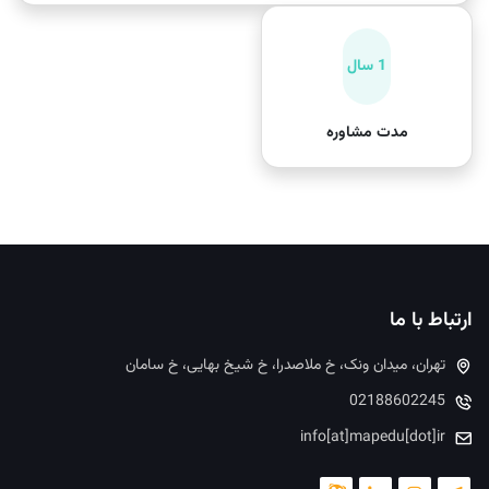
1 سال
مدت مشاوره
ارتباط با ما
تهران، میدان ونک، خ ملاصدرا، خ شیخ بهایی، خ سامان
02188602245
info[at]mapedu[dot]ir