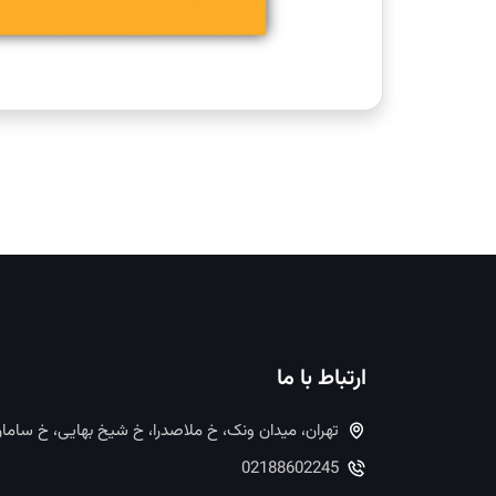
ارتباط با ما
تهران، میدان ونک، خ ملاصدرا، خ شیخ بهایی، خ ساما
02188602245