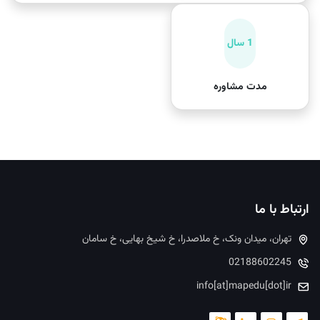
1 سال
مدت مشاوره
ارتباط با ما
تهران، میدان ونک، خ ملاصدرا، خ شیخ بهایی، خ سامان
02188602245
info[at]mapedu[dot]ir