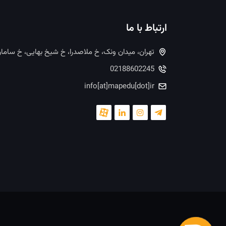
ارتباط با ما
تهران، میدان ونک، خ ملاصدرا، خ شیخ بهایی، خ ساما
02188602245
info[at]mapedu[dot]ir