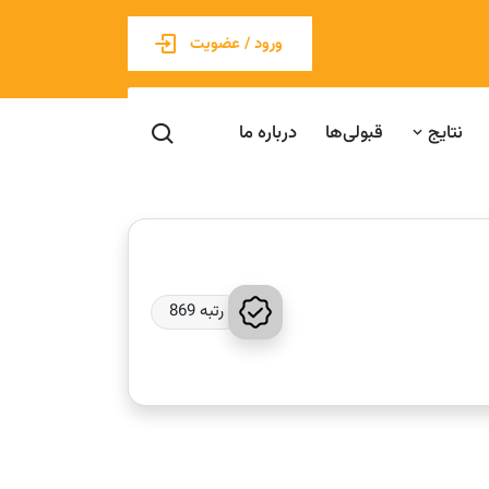
ورود / عضویت
نتایج
قبولی‌ها
درباره ما
رتبه 869