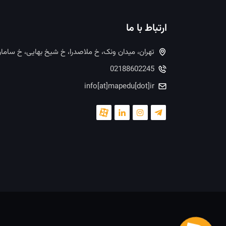
ارتباط با ما
تهران، میدان ونک، خ ملاصدرا، خ شیخ بهایی، خ ساما
02188602245
info[at]mapedu[dot]ir