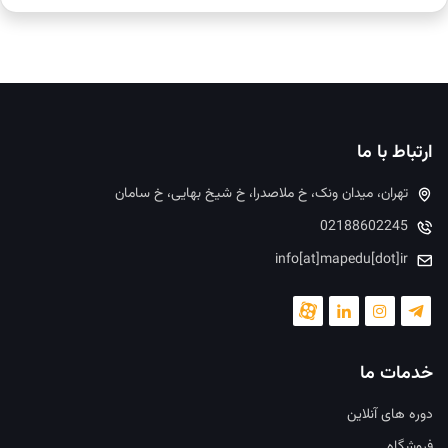
ارتباط با ما
تهران، میدان ونک، خ ملاصدرا، خ شیخ بهایی، خ سامان
02188602245
info[at]mapedu[dot]ir
خدمات ما
دوره های آنلاین
فروشگاه