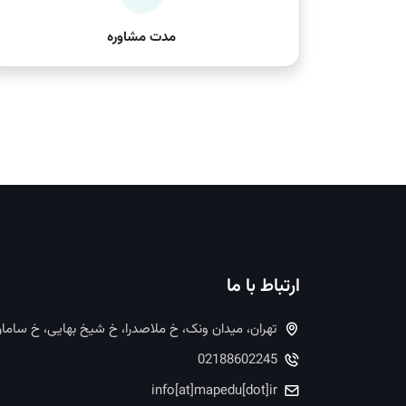
مدت مشاوره
ارتباط با ما
تهران، میدان ونک، خ ملاصدرا، خ شیخ بهایی، خ ساما
02188602245
info[at]mapedu[dot]ir