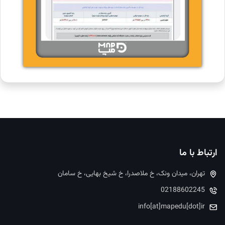
ارتباط با ما
تهران، میدان ونک، خ ملاصدرا، خ شیخ بهایی، خ سامان
02188602245
info[at]mapedu[dot]ir