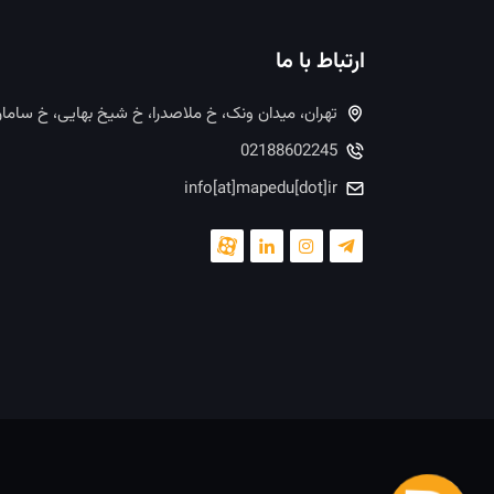
ارتباط با ما
تهران، میدان ونک، خ ملاصدرا، خ شیخ بهایی، خ ساما
02188602245
info[at]mapedu[dot]ir