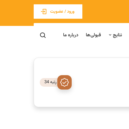
ورود / عضویت
نتایج
قبولی‌ها
درباره ما
رتبه 34