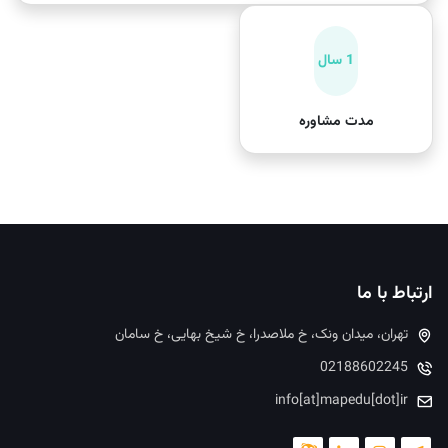
1 سال
مدت مشاوره
ارتباط با ما
تهران، میدان ونک، خ ملاصدرا، خ شیخ بهایی، خ سامان
02188602245
info[at]mapedu[dot]ir