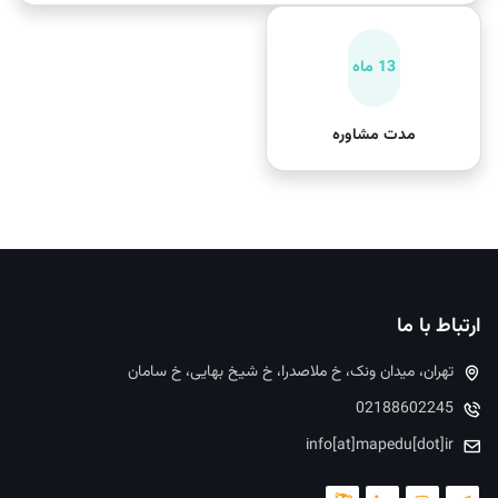
13 ماه
مدت مشاوره
ارتباط با ما
تهران، میدان ونک، خ ملاصدرا، خ شیخ بهایی، خ سامان
02188602245
info[at]mapedu[dot]ir