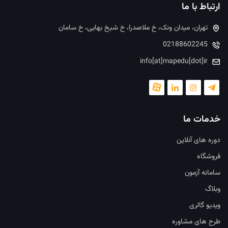
ارتباط با ما
تهران، میدان ونک، خ ملاصدرا، خ شیخ بهایی، خ سامان
02188602245
info[at]mapedu[dot]ir
خدمات ما
دوره های آنلاین
فروشگاه
سامانه آزمون
وبلاگ
ویدیو گالری
طرح های مشاوره