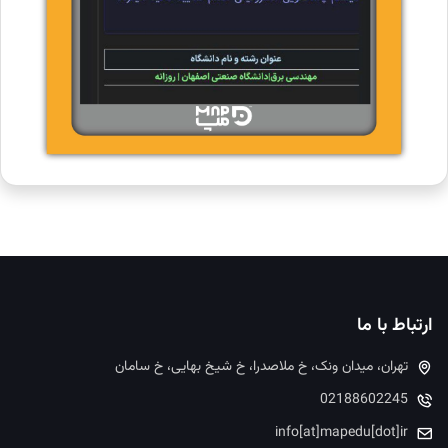
ارتباط با ما
تهران، میدان ونک، خ ملاصدرا، خ شیخ بهایی، خ سامان
02188602245
info[at]mapedu[dot]ir