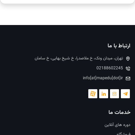
ارتباط با ما
تهران، میدان ونک، خ ملاصدرا، خ شیخ بهایی، خ سامان
02188602245
info[at]mapedu[dot]ir
خدمات ما
دوره های آنلاین
فروشگاه