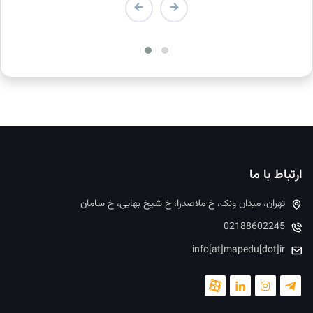
ارتباط با ما
تهران، میدان ونک، خ ملاصدرا، خ شیخ بهایی، خ سامان
02188602245
info[at]mapedu[dot]ir