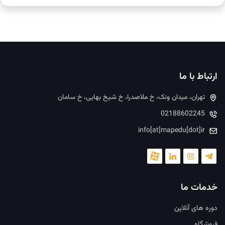
ارتباط با ما
تهران، میدان ونک، خ ملاصدرا، خ شیخ بهایی، خ سامان
02188602245
info[at]mapedu[dot]ir
خدمات ما
دوره های آنلاین
فروشگاه