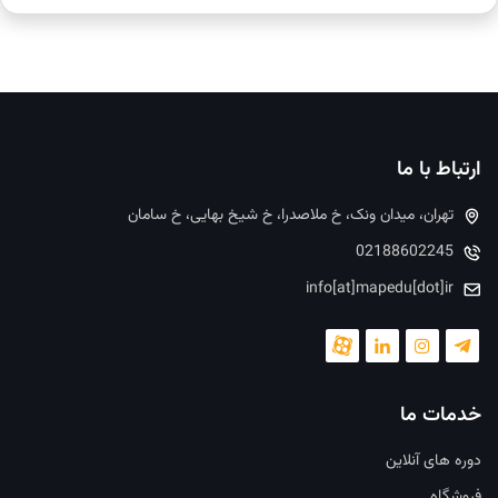
ارتباط با ما
تهران، میدان ونک، خ ملاصدرا، خ شیخ بهایی، خ سامان
02188602245
info[at]mapedu[dot]ir
خدمات ما
دوره های آنلاین
فروشگاه