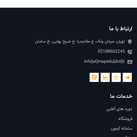
ارتباط با ما
تهران، میدان ونک، خ ملاصدرا، خ شیخ بهایی، خ سامان
02188602245
info[at]mapedu[dot]ir
خدمات ما
دوره های آنلاین
فروشگاه
سامانه آزمون