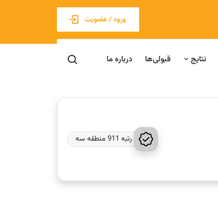
ورود / عضویت
نتایج
قبولی‌ها
درباره ما
رتبه 911 منطقه سه