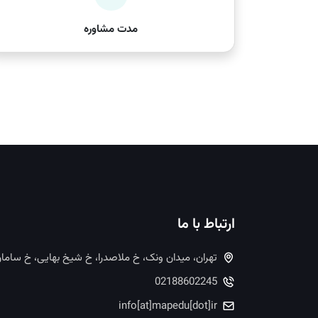
مدت مشاوره
ارتباط با ما
تهران، میدان ونک، خ ملاصدرا، خ شیخ بهایی، خ ساما
02188602245
info[at]mapedu[dot]ir