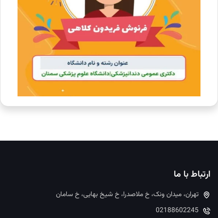
ارتباط با ما
تهران، میدان ونک، خ ملاصدرا، خ شیخ بهایی، خ سامان
02188602245