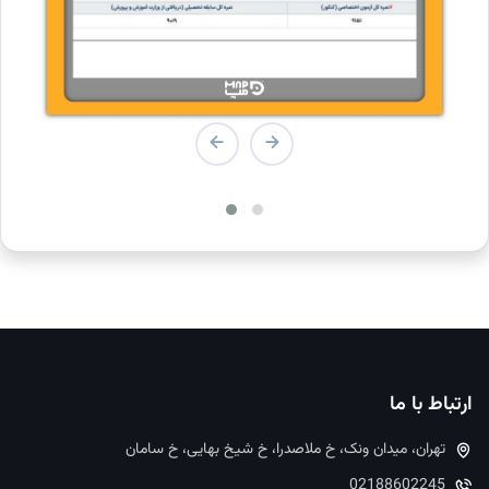
ارتباط با ما
تهران، میدان ونک، خ ملاصدرا، خ شیخ بهایی، خ سامان
02188602245