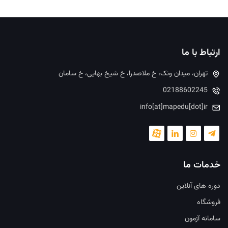
ارتباط با ما
تهران، میدان ونک، خ ملاصدرا، خ شیخ بهایی، خ سامان
02188602245
info[at]mapedu[dot]ir
خدمات ما
دوره های آنلاین
فروشگاه
سامانه آزمون