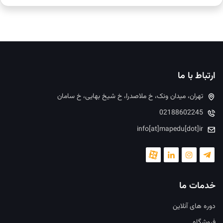
ارتباط با ما
تهران، میدان ونک، خ ملاصدرا، خ شیخ بهایی، خ سامان
02188602245
info[at]mapedu[dot]ir
خدمات ما
دوره های آنلاین
فروشگاه