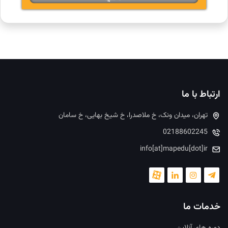
ارتباط با ما
تهران، میدان ونک، خ ملاصدرا، خ شیخ بهایی، خ سامان
02188602245
info[at]mapedu[dot]ir
خدمات ما