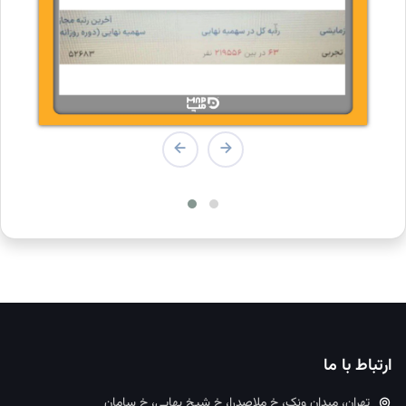
ارتباط با ما
تهران، میدان ونک، خ ملاصدرا، خ شیخ بهایی، خ سامان