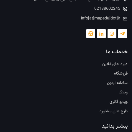
02188602245
info[at]mapedu[dot]ir
خدمات ما
دوره های آنلاین
فروشگاه
سامانه آزمون
وبلاگ
ویدیو گالری
طرح های مشاوره
بیشتر بدانید