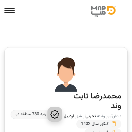
محمدرضا ثابت
وند
رتبه 780 منطقه دو
دانش‌آموز رشته
تجربی
از شهر
اردبیل
کنکور سال 1402