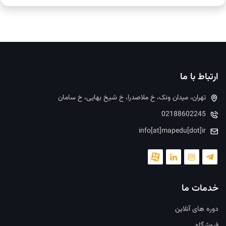
ارتباط با ما
تهران، میدان ونک، خ ملاصدرا، خ شیخ بهایی، خ سامان
02188602245
info[at]mapedu[dot]ir
خدمات ما
دوره های آنلاین
فروشگاه