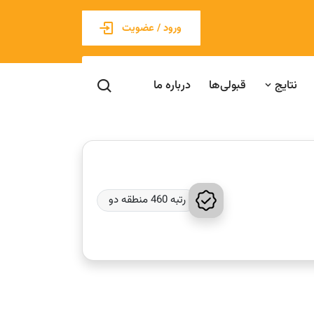
ورود / عضویت
نتایج
قبولی‌ها
درباره ما
رتبه 460 منطقه دو