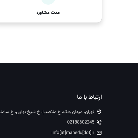
مدت مشاوره
ارتباط با ما
تهران، میدان ونک، خ ملاصدرا، خ شیخ بهایی، خ ساما
02188602245
info[at]mapedu[dot]ir