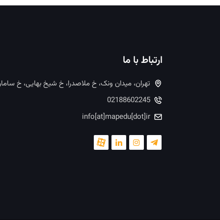
ارتباط با ما
تهران، میدان ونک، خ ملاصدرا، خ شیخ بهایی، خ ساما
02188602245
info[at]mapedu[dot]ir