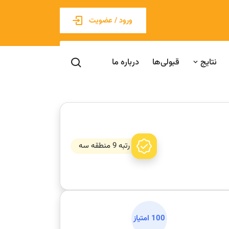
ورود / عضویت
نتایج
قبولی‌ها
درباره ما
رتبه 9 منطقه سه
100 امتیاز