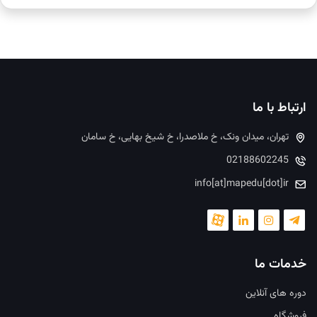
ارتباط با ما
تهران، میدان ونک، خ ملاصدرا، خ شیخ بهایی، خ سامان
02188602245
info[at]mapedu[dot]ir
خدمات ما
دوره های آنلاین
فروشگاه