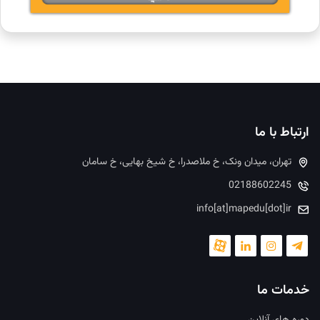
ارتباط با ما
تهران، میدان ونک، خ ملاصدرا، خ شیخ بهایی، خ سامان
02188602245
info[at]mapedu[dot]ir
خدمات ما