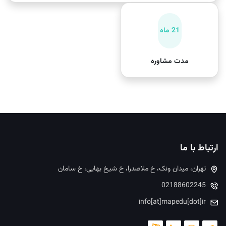
21 ماه
مدت مشاوره
ارتباط با ما
تهران، میدان ونک، خ ملاصدرا، خ شیخ بهایی، خ سامان
02188602245
info[at]mapedu[dot]ir